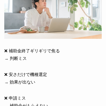
❌ 補助金終了ギリギリで焦る
→ 判断ミス
❌ 安さだけで機種選定
→ 効果が出ない
❌ 申請ミス
→ 補助金がもらえない