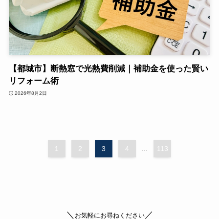
【都城市】断熱窓で光熱費削減｜補助金を使った賢い
リフォーム術
2026年8月2日
1
2
3
4
...
113
＼
／
お気軽にお尋ねください